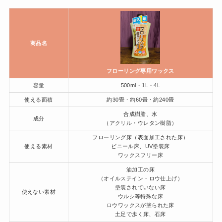
商品名
フローリング専用ワックス
容量
500ml・1L・4L
使える面積
約30畳・約60畳・約240畳
合成樹脂、水
成分
（アクリル・ウレタン樹脂）
フローリング床（表面加工された床）
使える素材
ビニール床、UV塗装床
ワックスフリー床
油加工の床
（オイルステイン・ロウ仕上げ）
塗装されていない床
使えない素材
ウルシ等特殊な床
ロウワックスが塗られた床
土足で歩く床、石床