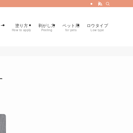
ュー
塗り方
剥がし方
ペット用
ロウタイプ
How to apply
Peeling
for pets
Low type
す