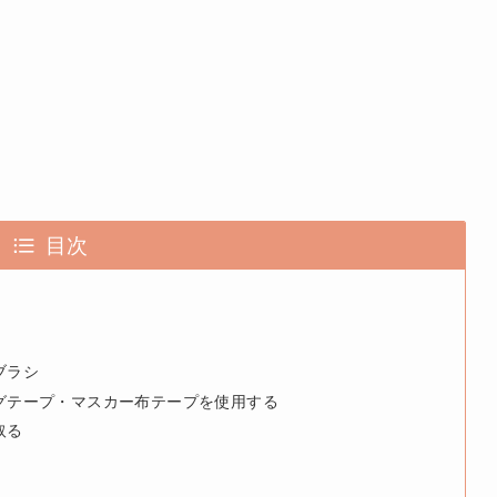
目次
ブラシ
グテープ・マスカー布テープを使用する
取る