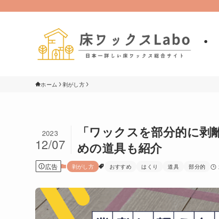
ホーム
剥がし方
「ワックスを部分的に剥
2023
12/07
めの道具も紹介
広告
剥がし方
おすすめ
はくり
道具
部分的