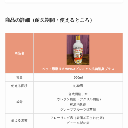
商品の詳細（耐久期間・使えるところ）
商品名
ペット用滑り止めWAXプレミアム抗菌消臭プラス
容量
500ml
使える面積
約30畳
合成樹脂、水
（ウレタン樹脂・アクリル樹脂）
成分
柿渋消臭剤
グレープフルーツ抗菌剤
フローリング床（表面加工された床）
使える素材
ビニール製の床