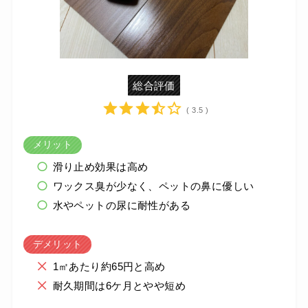
総合評価
( 3.5 )
メリット
滑り止め効果は高め
ワックス臭が少なく、ペットの鼻に優しい
水やペットの尿に耐性がある
デメリット
1㎡あたり約65円と高め
耐久期間は6ケ月とやや短め