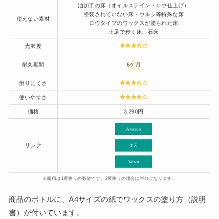
油加工の床（オイルステイン・ロウ仕上げ）
塗装されていない床・ウルシ等特殊な床
使えない素材
ロウタイプのワックスが塗られた床
土足で歩く床、石床
光沢度
耐久期間
6ケ月
滑りにくさ
使いやすさ
価格
3,290円
Amazon
リンク
楽天
Yahoo
※面積は1度塗りの数値です。2度塗りの場合は半分になります。
商品のボトルに、A4サイズの紙でワックスの塗り方（説明
書）が付いています。