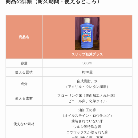
商品の詳細（耐久期間・使えるところ）
商品名
スリップ軽減プラス
容量
500ml
使える面積
約30畳
合成樹脂、水
成分
（アクリル・ウレタン樹脂）
フローリング床（表面加工された床）
使える素材
ビニール床、化学タイル
油加工の床
（オイルステイン・ロウ仕上げ）
塗装されていない床
使えない素材
ウルシ等特殊な床
ロウワックスが塗られた床
土足で歩く床、石床