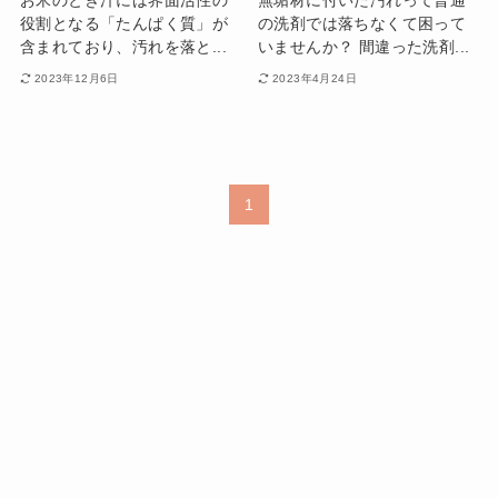
お米のとぎ汁には界面活性の
無垢材に付いた汚れって普通
役割となる「たんぱく質」が
の洗剤では落ちなくて困って
含まれており、汚れを落と...
いませんか？ 間違った洗剤...
2023年12月6日
2023年4月24日
1