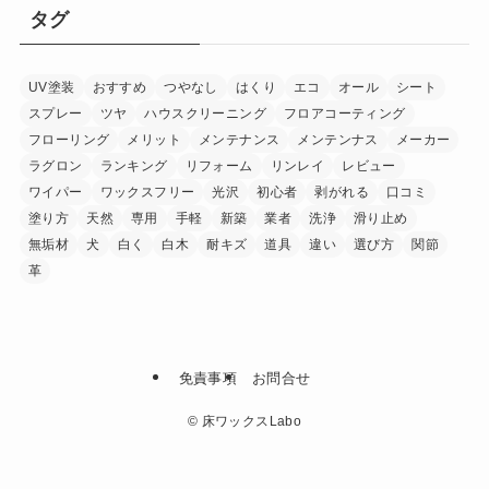
タグ
UV塗装
おすすめ
つやなし
はくり
エコ
オール
シート
スプレー
ツヤ
ハウスクリーニング
フロアコーティング
フローリング
メリット
メンテナンス
メンテンナス
メーカー
ラグロン
ランキング
リフォーム
リンレイ
レビュー
ワイパー
ワックスフリー
光沢
初心者
剥がれる
口コミ
塗り方
天然
専用
手軽
新築
業者
洗浄
滑り止め
無垢材
犬
白く
白木
耐キズ
道具
違い
選び方
関節
革
免責事項
お問合せ
©
床ワックスLabo